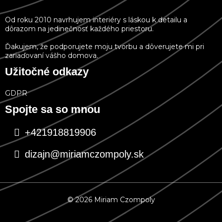
Od roku 2010 navrhujem interiéry s láskou k detailu a
dôrazom na jedinečnosť každého priestoru.
Ďakujem, že podporujete moju tvorbu a dôverujete mi pri
zariaďovaní vášho domova.
Užitočné odkazy
GDPR
Spojte sa so mnou
+421918819906
dizajn@miriamczompoly.sk
© 2026 Miriam Czompoly