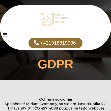
+421918819906
GDPR
Ochrana súkromia
Spoločnosť Miriam Czompoly, so sídlom Jána Hlubíka 42,
Trnava 917 01, IČO 45714088 používa na tejto webovej