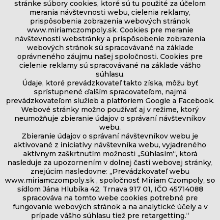
stránke súbory cookies, ktoré sú tu použité za účelom
merania návštevnosti webu, cielenia reklamy,
prispôsobenia zobrazenia webových stránok
www.miriamczompoly.sk. Cookies pre meranie
návštevnosti webstránky a prispôsobenie zobrazenia
webových stránok sú spracovávané na základe
oprávneného záujmu našej spoločnosti. Cookies pre
cielenie reklamy sú spracovávané na základe vášho
súhlasu.
Údaje, ktoré prevádzkovateľ takto získa, môžu byť
sprístupnené ďalším spracovateľom, najmä
prevádzkovateľom služieb a platforiem Google a Facebook.
Webové stránky možno používať aj v režime, ktorý
neumožňuje zbieranie údajov o správaní návštevníkov
webu.
Zbieranie údajov o správaní návštevníkov webu je
aktivované z iniciatívy návštevníka webu, vyjadreného
aktívnym zaškrtnutím možnosti „Súhlasím“, ktorá
nasleduje za upozornením v dolnej časti webovej stránky,
znejúcim nasledovne: „Prevádzkovateľ webu
www.miriamczompoly.sk , spoločnosť Miriam Czompoly, so
sídlom Jána Hlubíka 42, Trnava 917 01, IČO 45714088
spracováva na tomto webe cookies potrebné pre
fungovanie webových stránok a na analytické účely a v
prípade vášho súhlasu tiež pre retargetting.“