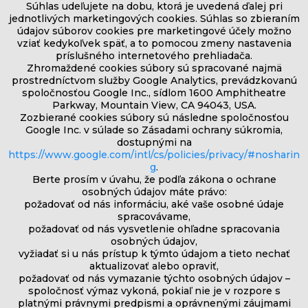
Súhlas udeľujete na dobu, ktorá je uvedená ďalej pri
jednotlivých marketingových cookies. Súhlas so zbieraním
údajov súborov cookies pre marketingové účely možno
vziať kedykoľvek späť, a to pomocou zmeny nastavenia
príslušného internetového prehliadača.
Zhromaždené cookies súbory sú spracované najmä
prostredníctvom služby Google Analytics, prevádzkovanú
spoločnosťou Google Inc., sídlom 1600 Amphitheatre
Parkway, Mountain View, CA 94043, USA.
Zozbierané cookies súbory sú následne spoločnosťou
Google Inc. v súlade so Zásadami ochrany súkromia,
dostupnými na
https://www.google.com/intl/cs/policies/privacy/#nosharin
g
.
Berte prosím v úvahu, že podľa zákona o ochrane
osobných údajov máte právo:
požadovať od nás informáciu, aké vaše osobné údaje
spracovávame,
požadovať od nás vysvetlenie ohľadne spracovania
osobných údajov,
vyžiadať si u nás prístup k týmto údajom a tieto nechať
aktualizovať alebo opraviť,
požadovať od nás vymazanie týchto osobných údajov –
spoločnosť výmaz vykoná, pokiaľ nie je v rozpore s
platnými právnymi predpismi a oprávnenými záujmami